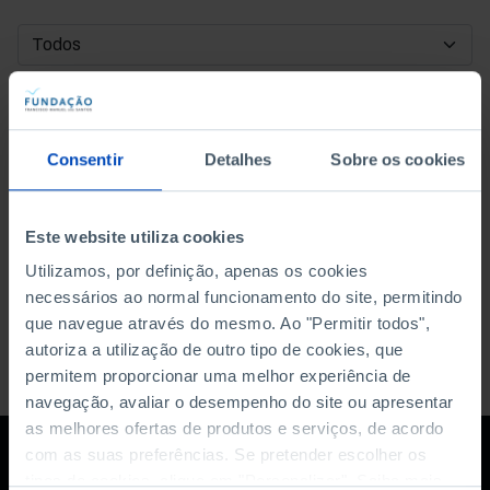
DATA DE INÍCIO
DATA DE FIM
Consentir
Detalhes
Sobre os cookies
ORDENAR POR
Este website utiliza cookies
Utilizamos, por definição, apenas os cookies
necessários ao normal funcionamento do site, permitindo
que navegue através do mesmo. Ao "Permitir todos",
autoriza a utilização de outro tipo de cookies, que
permitem proporcionar uma melhor experiência de
navegação, avaliar o desempenho do site ou apresentar
as melhores ofertas de produtos e serviços, de acordo
com as suas preferências. Se pretender escolher os
tipos de cookies, clique em "Personalizar". Saiba mais