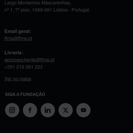
Largo Monterroio Mascarenhas,
nº 1, 7º piso, 1099-081 Lisboa - Portugal
Email geral:
ffms@ffms.pt
Livraria:
apoioaocliente@ffms.pt
+351
219 381 223
Ver no mapa
SIGA A FUNDAÇÃO