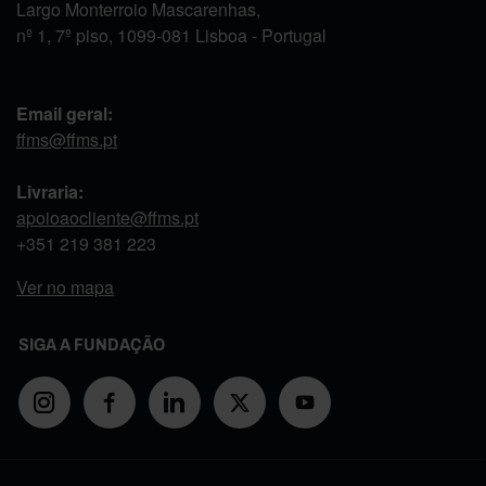
Largo Monterroio Mascarenhas,
nº 1, 7º piso, 1099-081 Lisboa - Portugal
Email geral:
ffms@ffms.pt
Livraria:
apoioaocliente@ffms.pt
+351
219 381 223
Ver no mapa
SIGA A FUNDAÇÃO