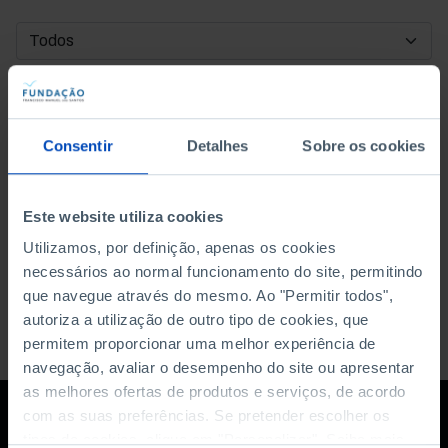
DATA DE INÍCIO
DATA DE FIM
Consentir
Detalhes
Sobre os cookies
ORDENAR POR
Este website utiliza cookies
Utilizamos, por definição, apenas os cookies
necessários ao normal funcionamento do site, permitindo
que navegue através do mesmo. Ao "Permitir todos",
autoriza a utilização de outro tipo de cookies, que
permitem proporcionar uma melhor experiência de
navegação, avaliar o desempenho do site ou apresentar
as melhores ofertas de produtos e serviços, de acordo
com as suas preferências. Se pretender escolher os
tipos de cookies, clique em "Personalizar". Saiba mais