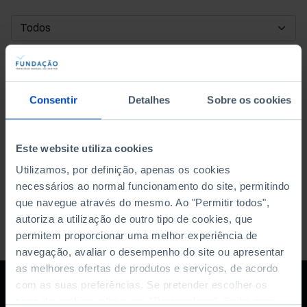
DATA DE INÍCIO
DATA DE FIM
Consentir
Detalhes
Sobre os cookies
ORDENAR POR
Este website utiliza cookies
Utilizamos, por definição, apenas os cookies
necessários ao normal funcionamento do site, permitindo
que navegue através do mesmo. Ao "Permitir todos",
autoriza a utilização de outro tipo de cookies, que
permitem proporcionar uma melhor experiência de
navegação, avaliar o desempenho do site ou apresentar
as melhores ofertas de produtos e serviços, de acordo
com as suas preferências. Se pretender escolher os
tipos de cookies, clique em "Personalizar". Saiba mais