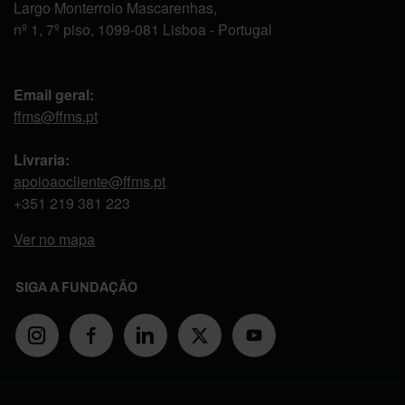
Largo Monterroio Mascarenhas,
nº 1, 7º piso, 1099-081 Lisboa - Portugal
Email geral:
ffms@ffms.pt
Livraria:
apoioaocliente@ffms.pt
+351
219 381 223
Ver no mapa
SIGA A FUNDAÇÃO