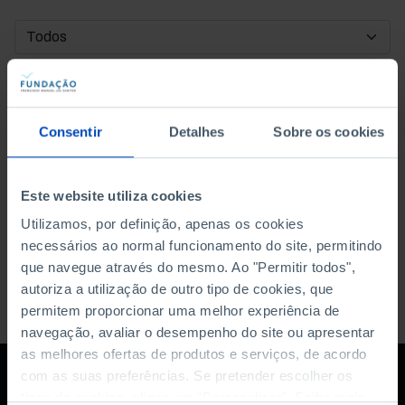
DATA DE INÍCIO
DATA DE FIM
Consentir
Detalhes
Sobre os cookies
ORDENAR POR
Este website utiliza cookies
Utilizamos, por definição, apenas os cookies
necessários ao normal funcionamento do site, permitindo
que navegue através do mesmo. Ao "Permitir todos",
autoriza a utilização de outro tipo de cookies, que
permitem proporcionar uma melhor experiência de
navegação, avaliar o desempenho do site ou apresentar
as melhores ofertas de produtos e serviços, de acordo
com as suas preferências. Se pretender escolher os
tipos de cookies, clique em "Personalizar". Saiba mais