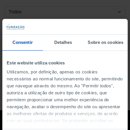
DATA DE INÍCIO
DATA DE FIM
Consentir
Detalhes
Sobre os cookies
ORDENAR POR
Este website utiliza cookies
Utilizamos, por definição, apenas os cookies
necessários ao normal funcionamento do site, permitindo
que navegue através do mesmo. Ao "Permitir todos",
autoriza a utilização de outro tipo de cookies, que
permitem proporcionar uma melhor experiência de
navegação, avaliar o desempenho do site ou apresentar
as melhores ofertas de produtos e serviços, de acordo
com as suas preferências. Se pretender escolher os
tipos de cookies, clique em "Personalizar". Saiba mais