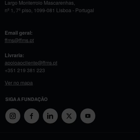
Largo Monterroio Mascarenhas,
nº 1, 7º piso, 1099-081 Lisboa - Portugal
Email geral:
ffms@ffms.pt
Livraria:
apoioaocliente@ffms.pt
+351
219 381 223
Ver no mapa
SIGA A FUNDAÇÃO