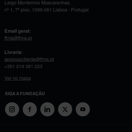
Largo Monterroio Mascarenhas,
nº 1, 7º piso, 1099-081 Lisboa - Portugal
Email geral:
ffms@ffms.pt
Livraria:
apoioaocliente@ffms.pt
+351
219 381 223
Ver no mapa
SIGA A FUNDAÇÃO