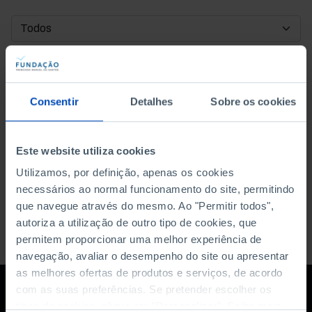
DATA DE INÍCIO
DATA DE FIM
Consentir
Detalhes
Sobre os cookies
ORDENAR POR
Este website utiliza cookies
Utilizamos, por definição, apenas os cookies
necessários ao normal funcionamento do site, permitindo
que navegue através do mesmo. Ao "Permitir todos",
autoriza a utilização de outro tipo de cookies, que
permitem proporcionar uma melhor experiência de
navegação, avaliar o desempenho do site ou apresentar
as melhores ofertas de produtos e serviços, de acordo
com as suas preferências. Se pretender escolher os
tipos de cookies, clique em "Personalizar". Saiba mais