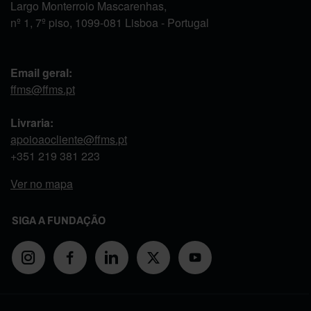
Largo Monterroio Mascarenhas,
nº 1, 7º piso, 1099-081 Lisboa - Portugal
Email geral:
ffms@ffms.pt
Livraria:
apoioaocliente@ffms.pt
+351
219 381 223
Ver no mapa
SIGA A FUNDAÇÃO