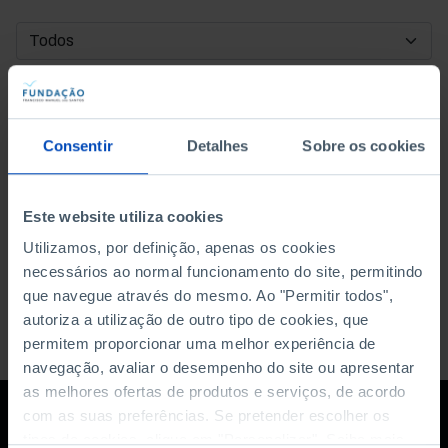
DATA DE INÍCIO
DATA DE FIM
Consentir
Detalhes
Sobre os cookies
ORDENAR POR
Este website utiliza cookies
Utilizamos, por definição, apenas os cookies
necessários ao normal funcionamento do site, permitindo
que navegue através do mesmo. Ao "Permitir todos",
autoriza a utilização de outro tipo de cookies, que
permitem proporcionar uma melhor experiência de
navegação, avaliar o desempenho do site ou apresentar
as melhores ofertas de produtos e serviços, de acordo
com as suas preferências. Se pretender escolher os
tipos de cookies, clique em "Personalizar". Saiba mais