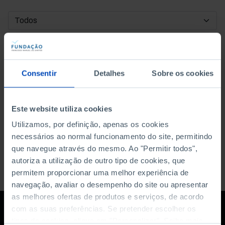
DATA DE INÍCIO
DATA DE FIM
Consentir
Detalhes
Sobre os cookies
ORDENAR POR
Este website utiliza cookies
Utilizamos, por definição, apenas os cookies
necessários ao normal funcionamento do site, permitindo
que navegue através do mesmo. Ao "Permitir todos",
autoriza a utilização de outro tipo de cookies, que
permitem proporcionar uma melhor experiência de
navegação, avaliar o desempenho do site ou apresentar
as melhores ofertas de produtos e serviços, de acordo
com as suas preferências. Se pretender escolher os
tipos de cookies, clique em "Personalizar". Saiba mais