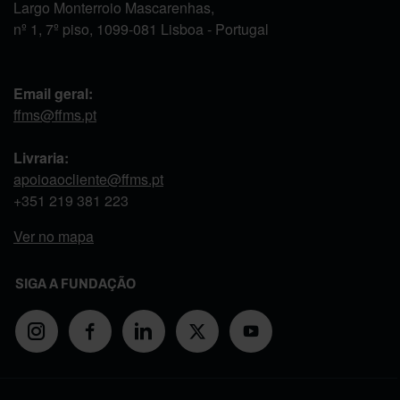
Largo Monterroio Mascarenhas,
nº 1, 7º piso, 1099-081 Lisboa - Portugal
Email geral:
ffms@ffms.pt
Livraria:
apoioaocliente@ffms.pt
+351
219 381 223
Ver no mapa
SIGA A FUNDAÇÃO