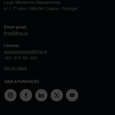
Largo Monterroio Mascarenhas,
nº 1, 7º piso, 1099-081 Lisboa - Portugal
Email geral:
ffms@ffms.pt
Livraria:
apoioaocliente@ffms.pt
+351
219 381 223
Ver no mapa
SIGA A FUNDAÇÃO