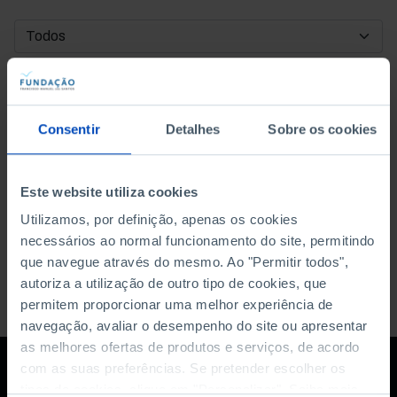
DATA DE INÍCIO
DATA DE FIM
Consentir
Detalhes
Sobre os cookies
ORDENAR POR
Este website utiliza cookies
Utilizamos, por definição, apenas os cookies
necessários ao normal funcionamento do site, permitindo
que navegue através do mesmo. Ao "Permitir todos",
autoriza a utilização de outro tipo de cookies, que
permitem proporcionar uma melhor experiência de
navegação, avaliar o desempenho do site ou apresentar
as melhores ofertas de produtos e serviços, de acordo
com as suas preferências. Se pretender escolher os
tipos de cookies, clique em "Personalizar". Saiba mais