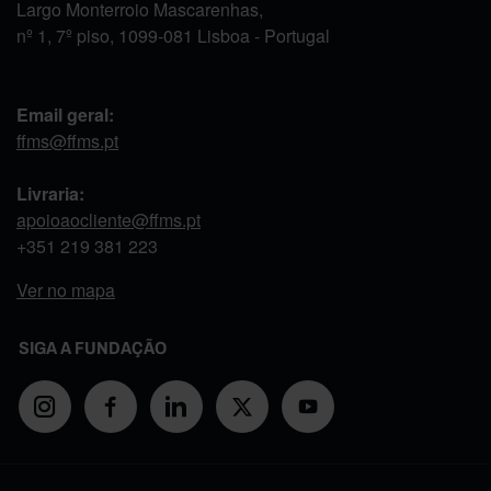
Largo Monterroio Mascarenhas,
nº 1, 7º piso, 1099-081 Lisboa - Portugal
Email geral:
ffms@ffms.pt
Livraria:
apoioaocliente@ffms.pt
+351
219 381 223
Ver no mapa
SIGA A FUNDAÇÃO