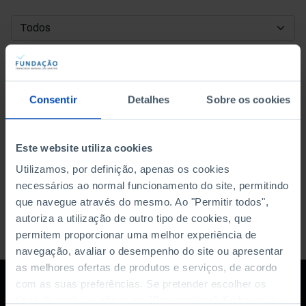
DATA DE INÍCIO
DATA DE FIM
Consentir
Detalhes
Sobre os cookies
ORDENAR POR
Este website utiliza cookies
Utilizamos, por definição, apenas os cookies
necessários ao normal funcionamento do site, permitindo
que navegue através do mesmo. Ao "Permitir todos",
autoriza a utilização de outro tipo de cookies, que
permitem proporcionar uma melhor experiência de
navegação, avaliar o desempenho do site ou apresentar
as melhores ofertas de produtos e serviços, de acordo
com as suas preferências. Se pretender escolher os
tipos de cookies, clique em "Personalizar". Saiba mais