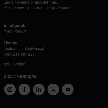
Largo Monterroio Mascarenhas,
nº 1, 7º piso, 1099-081 Lisboa - Portugal
Email geral:
ffms@ffms.pt
Livraria:
apoioaocliente@ffms.pt
+351
219 381 223
Ver no mapa
SIGA A FUNDAÇÃO