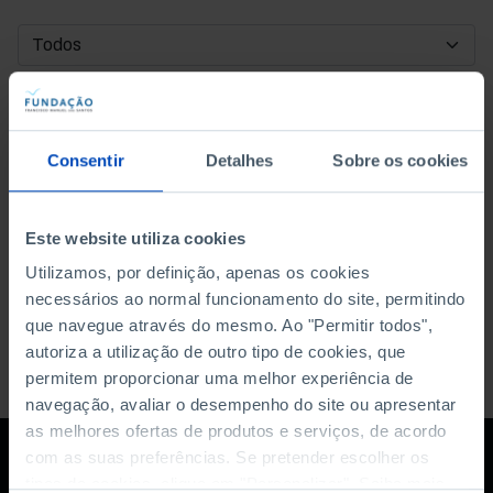
DATA DE INÍCIO
DATA DE FIM
Consentir
Detalhes
Sobre os cookies
ORDENAR POR
Este website utiliza cookies
Utilizamos, por definição, apenas os cookies
necessários ao normal funcionamento do site, permitindo
que navegue através do mesmo. Ao "Permitir todos",
autoriza a utilização de outro tipo de cookies, que
permitem proporcionar uma melhor experiência de
navegação, avaliar o desempenho do site ou apresentar
as melhores ofertas de produtos e serviços, de acordo
com as suas preferências. Se pretender escolher os
tipos de cookies, clique em "Personalizar". Saiba mais