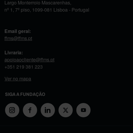
Largo Monterroio Mascarenhas,
nº 1, 7º piso, 1099-081 Lisboa - Portugal
Email geral:
ffms@ffms.pt
Livraria:
apoioaocliente@ffms.pt
+351
219 381 223
Ver no mapa
SIGA A FUNDAÇÃO