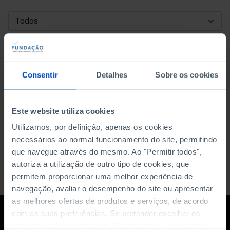
DATA DE INÍCIO
DATA DE FIM
Consentir
Detalhes
Sobre os cookies
ORDENAR POR
Este website utiliza cookies
Utilizamos, por definição, apenas os cookies
necessários ao normal funcionamento do site, permitindo
que navegue através do mesmo. Ao "Permitir todos",
autoriza a utilização de outro tipo de cookies, que
permitem proporcionar uma melhor experiência de
navegação, avaliar o desempenho do site ou apresentar
as melhores ofertas de produtos e serviços, de acordo
com as suas preferências. Se pretender escolher os
tipos de cookies, clique em "Personalizar". Saiba mais