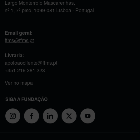
Largo Monterroio Mascarenhas,
nº 1, 7º piso, 1099-081 Lisboa - Portugal
Email geral:
ffms@ffms.pt
Livraria:
apoioaocliente@ffms.pt
+351
219 381 223
Ver no mapa
SIGA A FUNDAÇÃO