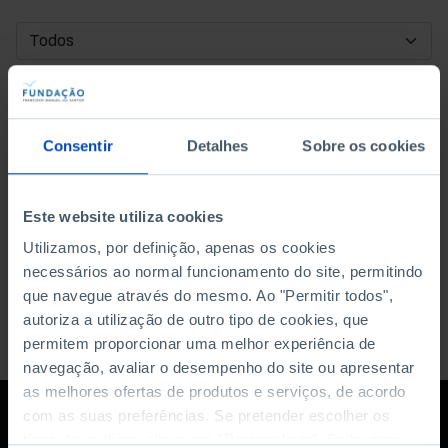
DATA DE INÍCIO
DATA DE FIM
Consentir
Detalhes
Sobre os cookies
ORDENAR POR
Este website utiliza cookies
Utilizamos, por definição, apenas os cookies
necessários ao normal funcionamento do site, permitindo
que navegue através do mesmo. Ao "Permitir todos",
autoriza a utilização de outro tipo de cookies, que
permitem proporcionar uma melhor experiência de
navegação, avaliar o desempenho do site ou apresentar
as melhores ofertas de produtos e serviços, de acordo
com as suas preferências. Se pretender escolher os
tipos de cookies, clique em "Personalizar". Saiba mais