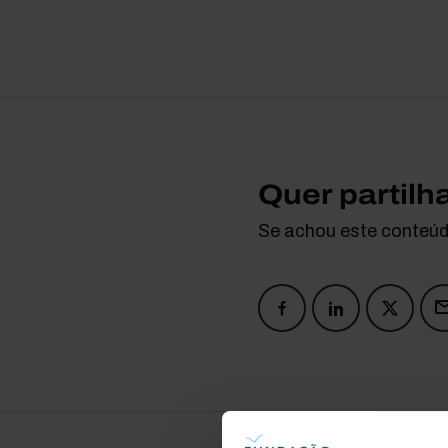
Quer partilh
Se achou este conteúdo