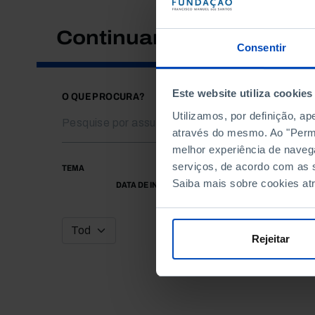
Continuar a pesquisar
Consentir
Este website utiliza cookies
O QUE PROCURA?
Utilizamos, por definição, a
através do mesmo. Ao "Permit
melhor experiência de naveg
serviços, de acordo com as s
TEMA
Saiba mais sobre cookies at
DATA DE INÍCIO
Rejeitar