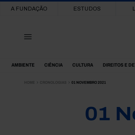
Main navigation
A FUNDAÇÃO
ESTUDOS
Themes Menu
AMBIENTE
CIÊNCIA
CULTURA
DIREITOS E D
HOME
CRONOLOGIAS
01 NOVEMBRO 2021
01 N