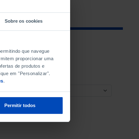
Sobre os cookies
 permitindo que navegue
permitem proporcionar uma
fertas de produtos e
ique em "Personalizar".
es
.
ORDENAR POR
Permitir todos