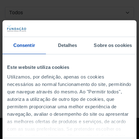
DATA DE INÍCIO
DATA DE FIM
Consentir
Detalhes
Sobre os cookies
ORDENAR POR
Este website utiliza cookies
Utilizamos, por definição, apenas os cookies
necessários ao normal funcionamento do site, permitindo
que navegue através do mesmo. Ao "Permitir todos",
autoriza a utilização de outro tipo de cookies, que
permitem proporcionar uma melhor experiência de
navegação, avaliar o desempenho do site ou apresentar
as melhores ofertas de produtos e serviços, de acordo
com as suas preferências. Se pretender escolher os
tipos de cookies, clique em "Personalizar". Saiba mais