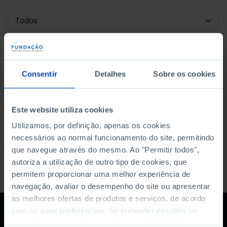
DATA DE INÍCIO
DATA DE FIM
Consentir
Detalhes
Sobre os cookies
ORDENAR POR
Este website utiliza cookies
Utilizamos, por definição, apenas os cookies
necessários ao normal funcionamento do site, permitindo
que navegue através do mesmo. Ao "Permitir todos",
autoriza a utilização de outro tipo de cookies, que
permitem proporcionar uma melhor experiência de
navegação, avaliar o desempenho do site ou apresentar
as melhores ofertas de produtos e serviços, de acordo
com as suas preferências. Se pretender escolher os
tipos de cookies, clique em "Personalizar". Saiba mais