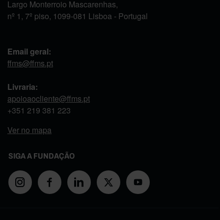
Largo Monterroio Mascarenhas,
nº 1, 7º piso, 1099-081 Lisboa - Portugal
Email geral:
ffms@ffms.pt
Livraria:
apoioaocliente@ffms.pt
+351
219 381 223
Ver no mapa
SIGA A FUNDAÇÃO