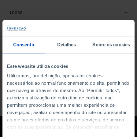
DATA DE INÍCIO
DATA DE FIM
Consentir
Detalhes
Sobre os cookies
ORDENAR POR
Este website utiliza cookies
Utilizamos, por definição, apenas os cookies
necessários ao normal funcionamento do site, permitindo
que navegue através do mesmo. Ao "Permitir todos",
autoriza a utilização de outro tipo de cookies, que
permitem proporcionar uma melhor experiência de
navegação, avaliar o desempenho do site ou apresentar
as melhores ofertas de produtos e serviços, de acordo
com as suas preferências. Se pretender escolher os
tipos de cookies, clique em "Personalizar". Saiba mais