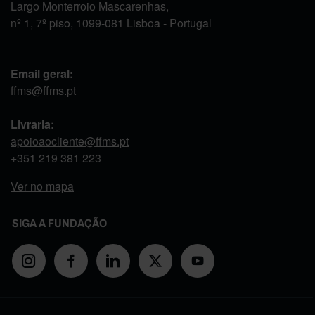
Largo Monterroio Mascarenhas,
nº 1, 7º piso, 1099-081 Lisboa - Portugal
Email geral:
ffms@ffms.pt
Livraria:
apoioaocliente@ffms.pt
+351
219 381 223
Ver no mapa
SIGA A FUNDAÇÃO