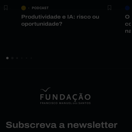
PODCAST
Produtividade e IA: risco ou
O 
oportunidade?
co
na
Subscreva a newsletter