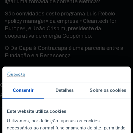
ligar uma tomada de corrente elétrica?
São convidados deste programa Luís Rebelo,
«policy manager» da empresa «Cleantech for
Europe», e João Crispim, presidente da
cooperativa de energia Coopérnico.
O Da Capa à Contracapa é uma parceria entre a
Fundação e a Renascença.
Como avalia este conteúdo?
Consentir
Detalhes
Sobre os cookies
A sua opinião é importante.
Este website utiliza cookies
Utilizamos, por definição, apenas os cookies
necessários ao normal funcionamento do site, permitindo