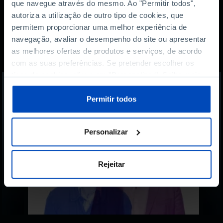
que navegue através do mesmo. Ao "Permitir todos",
autoriza a utilização de outro tipo de cookies, que
permitem proporcionar uma melhor experiência de
Também lhe pode
navegação, avaliar o desempenho do site ou apresentar
as melhores ofertas de produtos e serviços, de acordo
interessar
com as suas preferências. Se pretender escolher os
tipos de cookies, clique em "Personalizar". Saiba mais
sobre cookies através da gestão de preferências ou da
nossa
Política de Cookies
.
Permitir todos
Personalizar
Rejeitar