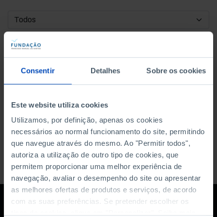
DATA DE INÍCIO
DATA DE FIM
Consentir
Detalhes
Sobre os cookies
ORDENAR POR
Este website utiliza cookies
Utilizamos, por definição, apenas os cookies
necessários ao normal funcionamento do site, permitindo
que navegue através do mesmo. Ao "Permitir todos",
autoriza a utilização de outro tipo de cookies, que
permitem proporcionar uma melhor experiência de
navegação, avaliar o desempenho do site ou apresentar
as melhores ofertas de produtos e serviços, de acordo
com as suas preferências. Se pretender escolher os
tipos de cookies, clique em "Personalizar". Saiba mais