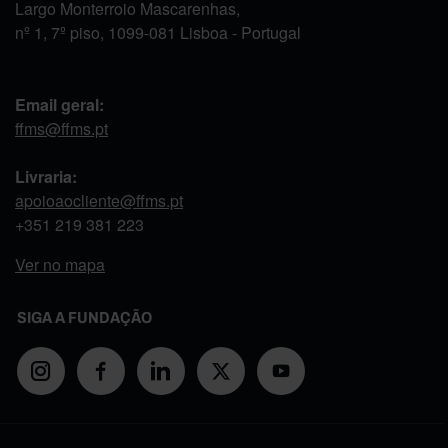
Largo Monterroio Mascarenhas,
nº 1, 7º piso, 1099-081 Lisboa - Portugal
Email geral:
ffms@ffms.pt
Livraria:
apoioaocliente@ffms.pt
+351
219 381 223
Ver no mapa
SIGA A FUNDAÇÃO