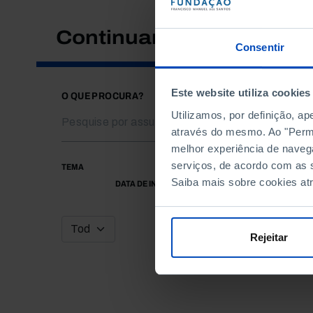
Continuar a pesquisar
Consentir
Este website utiliza cookies
O QUE PROCURA?
Utilizamos, por definição, a
através do mesmo. Ao "Permit
melhor experiência de naveg
serviços, de acordo com as s
TEMA
Saiba mais sobre cookies at
DATA DE INÍCIO
Rejeitar