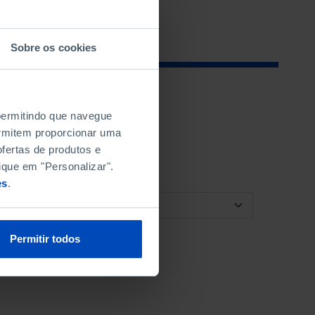
Sobre os cookies
 permitindo que navegue
permitem proporcionar uma
fertas de produtos e
ique em "Personalizar".
es
.
ORDENAR POR
Permitir todos