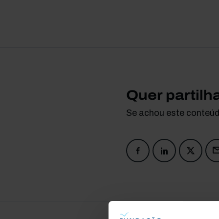
Quer partilh
Se achou este conteúdo