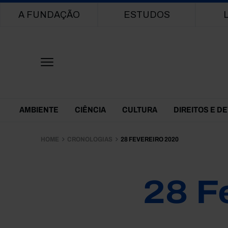
Main navigation
A FUNDAÇÃO
ESTUDOS
Themes Menu
AMBIENTE
CIÊNCIA
CULTURA
DIREITOS E D
HOME
CRONOLOGIAS
28 FEVEREIRO 2020
28 F