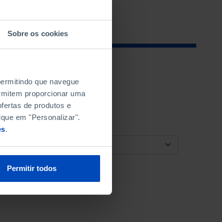
Sobre os cookies
 permitindo que navegue
permitem proporcionar uma
fertas de produtos e
ique em "Personalizar".
es
.
ORDENAR POR
Permitir todos