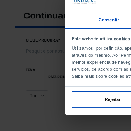
Continuar a pesquisar
Consentir
Este website utiliza cookies
O QUE PROCURA?
Utilizamos, por definição, a
através do mesmo. Ao "Permit
melhor experiência de naveg
serviços, de acordo com as s
TEMA
Saiba mais sobre cookies at
DATA DE INÍCIO
Rejeitar