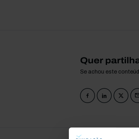
Quer partilh
Se achou este conteúdo