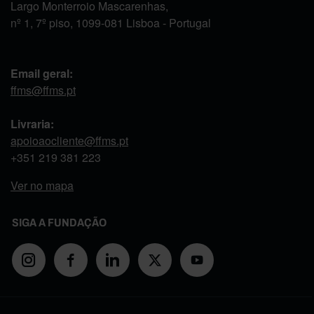
Largo Monterroio Mascarenhas,
nº 1, 7º piso, 1099-081 Lisboa - Portugal
Email geral:
ffms@ffms.pt
Livraria:
apoioaocliente@ffms.pt
+351
219 381 223
Ver no mapa
SIGA A FUNDAÇÃO