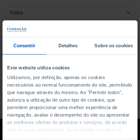
DATA DE INÍCIO
DATA DE FIM
Consentir
Detalhes
Sobre os cookies
ORDENAR POR
Este website utiliza cookies
Utilizamos, por definição, apenas os cookies
necessários ao normal funcionamento do site, permitindo
que navegue através do mesmo. Ao "Permitir todos",
autoriza a utilização de outro tipo de cookies, que
permitem proporcionar uma melhor experiência de
navegação, avaliar o desempenho do site ou apresentar
as melhores ofertas de produtos e serviços, de acordo
com as suas preferências. Se pretender escolher os
tipos de cookies, clique em "Personalizar". Saiba mais