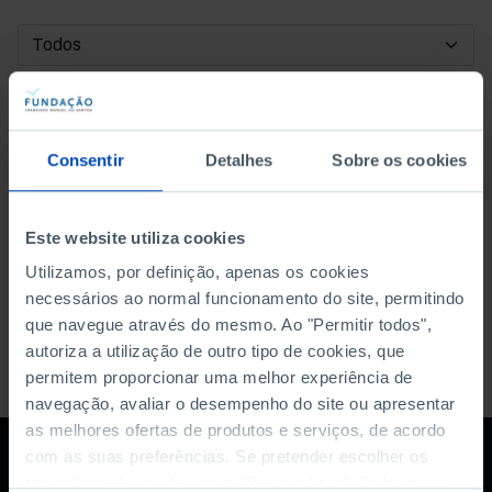
DATA DE INÍCIO
DATA DE FIM
Consentir
Detalhes
Sobre os cookies
ORDENAR POR
Este website utiliza cookies
Utilizamos, por definição, apenas os cookies
necessários ao normal funcionamento do site, permitindo
que navegue através do mesmo. Ao "Permitir todos",
autoriza a utilização de outro tipo de cookies, que
permitem proporcionar uma melhor experiência de
navegação, avaliar o desempenho do site ou apresentar
as melhores ofertas de produtos e serviços, de acordo
com as suas preferências. Se pretender escolher os
tipos de cookies, clique em "Personalizar". Saiba mais