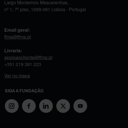
Largo Monterroio Mascarenhas,
nº 1, 7º piso, 1099-081 Lisboa - Portugal
Email geral:
ffms@ffms.pt
Livraria:
apoioaocliente@ffms.pt
+351
219 381 223
Ver no mapa
SIGA A FUNDAÇÃO