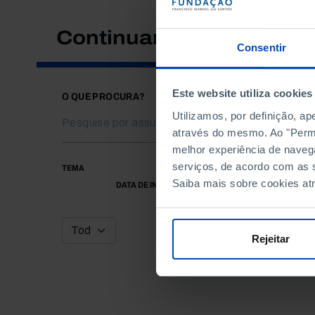
Continuar a pesquisar
Consentir
Este website utiliza cookies
O QUE PROCURA?
Utilizamos, por definição, a
através do mesmo. Ao "Permit
melhor experiência de naveg
serviços, de acordo com as s
TEMA
Saiba mais sobre cookies at
DATA DE INÍCIO
Rejeitar