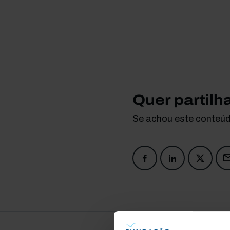
Quer partilh
Se achou este conteúdo