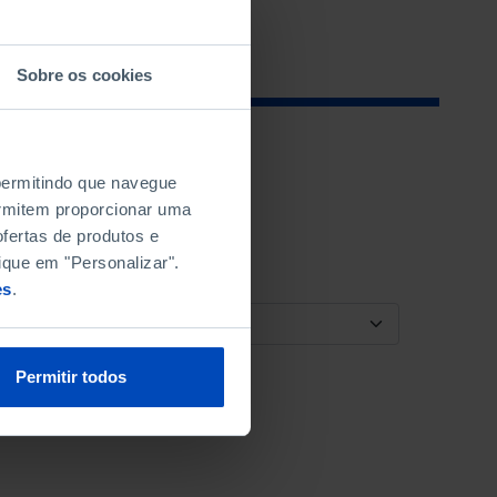
Sobre os cookies
 permitindo que navegue
permitem proporcionar uma
fertas de produtos e
ique em "Personalizar".
es
.
ORDENAR POR
Permitir todos