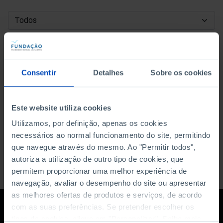
DATA DE INÍCIO
DATA DE FIM
Consentir
Detalhes
Sobre os cookies
ORDENAR POR
Este website utiliza cookies
Utilizamos, por definição, apenas os cookies
necessários ao normal funcionamento do site, permitindo
que navegue através do mesmo. Ao "Permitir todos",
autoriza a utilização de outro tipo de cookies, que
permitem proporcionar uma melhor experiência de
navegação, avaliar o desempenho do site ou apresentar
as melhores ofertas de produtos e serviços, de acordo
com as suas preferências. Se pretender escolher os
tipos de cookies, clique em "Personalizar". Saiba mais