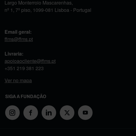
Largo Monterroio Mascarenhas,
nº 1, 7º piso, 1099-081 Lisboa - Portugal
Email geral:
ffms@ffms.pt
Livraria:
apoioaocliente@ffms.pt
+351
219 381 223
Ver no mapa
SIGA A FUNDAÇÃO