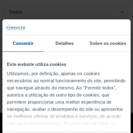
DATA DE INÍCIO
DATA DE FIM
Consentir
Detalhes
Sobre os cookies
ORDENAR POR
Este website utiliza cookies
Utilizamos, por definição, apenas os cookies
necessários ao normal funcionamento do site, permitindo
que navegue através do mesmo. Ao "Permitir todos",
autoriza a utilização de outro tipo de cookies, que
permitem proporcionar uma melhor experiência de
navegação, avaliar o desempenho do site ou apresentar
as melhores ofertas de produtos e serviços, de acordo
com as suas preferências. Se pretender escolher os
tipos de cookies, clique em "Personalizar". Saiba mais