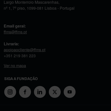
Largo Monterroio Mascarenhas,
nº 1, 7º piso, 1099-081 Lisboa - Portugal
Email geral:
ffms@ffms.pt
Livraria:
apoioaocliente@ffms.pt
+351
219 381 223
Ver no mapa
SIGA A FUNDAÇÃO