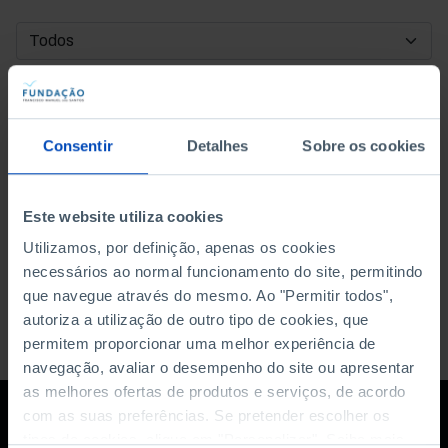
DATA DE INÍCIO
DATA DE FIM
Consentir
Detalhes
Sobre os cookies
ORDENAR POR
Este website utiliza cookies
Utilizamos, por definição, apenas os cookies
necessários ao normal funcionamento do site, permitindo
que navegue através do mesmo. Ao "Permitir todos",
autoriza a utilização de outro tipo de cookies, que
permitem proporcionar uma melhor experiência de
navegação, avaliar o desempenho do site ou apresentar
as melhores ofertas de produtos e serviços, de acordo
com as suas preferências. Se pretender escolher os
tipos de cookies, clique em "Personalizar". Saiba mais