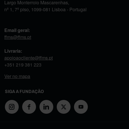
Largo Monterroio Mascarenhas,
nº 1, 7º piso, 1099-081 Lisboa - Portugal
Email geral:
ffms@ffms.pt
Livraria:
apoioaocliente@ffms.pt
+351
219 381 223
Ver no mapa
SIGA A FUNDAÇÃO