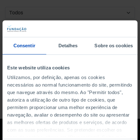
DATA DE INÍCIO
DATA DE FIM
Consentir
Detalhes
Sobre os cookies
ORDENAR POR
Este website utiliza cookies
Utilizamos, por definição, apenas os cookies
necessários ao normal funcionamento do site, permitindo
que navegue através do mesmo. Ao "Permitir todos",
autoriza a utilização de outro tipo de cookies, que
permitem proporcionar uma melhor experiência de
navegação, avaliar o desempenho do site ou apresentar
as melhores ofertas de produtos e serviços, de acordo
com as suas preferências. Se pretender escolher os
tipos de cookies, clique em "Personalizar". Saiba mais