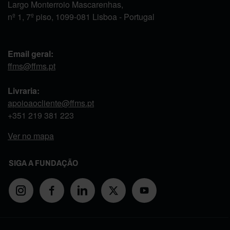
Largo Monterroio Mascarenhas,
nº 1, 7º piso, 1099-081 Lisboa - Portugal
Email geral:
ffms@ffms.pt
Livraria:
apoioaocliente@ffms.pt
+351
219 381 223
Ver no mapa
SIGA A FUNDAÇÃO