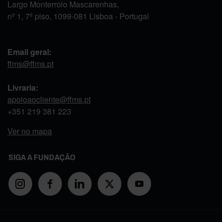
Largo Monterroio Mascarenhas,
nº 1, 7º piso, 1099-081 Lisboa - Portugal
Email geral:
ffms@ffms.pt
Livraria:
apoioaocliente@ffms.pt
+351
219 381 223
Ver no mapa
SIGA A FUNDAÇÃO