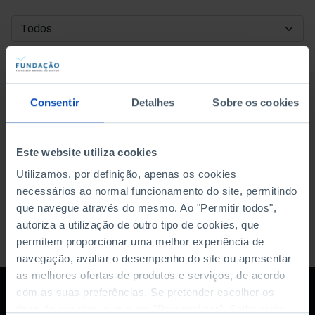
DATA DE INÍCIO
DATA DE FIM
Consentir
Detalhes
Sobre os cookies
ORDENAR POR
Este website utiliza cookies
Utilizamos, por definição, apenas os cookies
necessários ao normal funcionamento do site, permitindo
que navegue através do mesmo. Ao "Permitir todos",
autoriza a utilização de outro tipo de cookies, que
permitem proporcionar uma melhor experiência de
navegação, avaliar o desempenho do site ou apresentar
as melhores ofertas de produtos e serviços, de acordo
com as suas preferências. Se pretender escolher os
tipos de cookies, clique em "Personalizar". Saiba mais