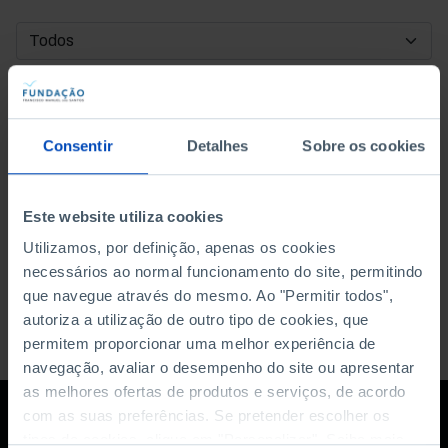
DATA DE INÍCIO
DATA DE FIM
Consentir
Detalhes
Sobre os cookies
ORDENAR POR
Este website utiliza cookies
Utilizamos, por definição, apenas os cookies
necessários ao normal funcionamento do site, permitindo
que navegue através do mesmo. Ao "Permitir todos",
autoriza a utilização de outro tipo de cookies, que
permitem proporcionar uma melhor experiência de
navegação, avaliar o desempenho do site ou apresentar
as melhores ofertas de produtos e serviços, de acordo
com as suas preferências. Se pretender escolher os
tipos de cookies, clique em "Personalizar". Saiba mais