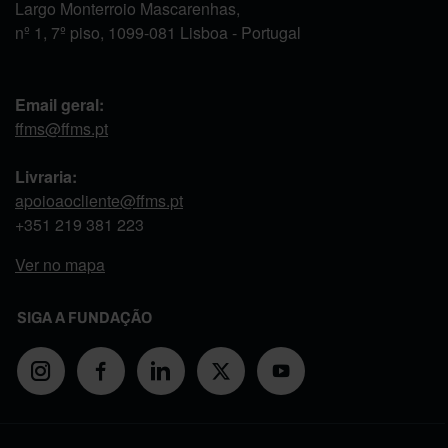
Largo Monterroio Mascarenhas,
nº 1, 7º piso, 1099-081 Lisboa - Portugal
Email geral:
ffms@ffms.pt
Livraria:
apoioaocliente@ffms.pt
+351
219 381 223
Ver no mapa
SIGA A FUNDAÇÃO