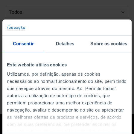
DATA DE INÍCIO
DATA DE FIM
Consentir
Detalhes
Sobre os cookies
ORDENAR POR
Este website utiliza cookies
Utilizamos, por definição, apenas os cookies
necessários ao normal funcionamento do site, permitindo
que navegue através do mesmo. Ao "Permitir todos",
autoriza a utilização de outro tipo de cookies, que
permitem proporcionar uma melhor experiência de
navegação, avaliar o desempenho do site ou apresentar
as melhores ofertas de produtos e serviços, de acordo
com as suas preferências. Se pretender escolher os
tipos de cookies, clique em "Personalizar". Saiba mais