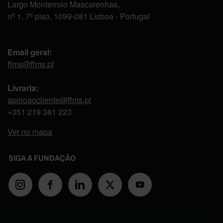
Largo Monterroio Mascarenhas,
nº 1, 7º piso, 1099-081 Lisboa - Portugal
Email geral:
ffms@ffms.pt
Livraria:
apoioaocliente@ffms.pt
+351
219 381 223
Ver no mapa
SIGA A FUNDAÇÃO