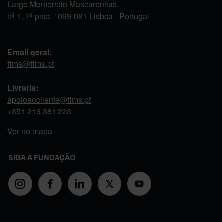
Largo Monterroio Mascarenhas,
nº 1, 7º piso, 1099-081 Lisboa - Portugal
Email geral:
ffms@ffms.pt
Livraria:
apoioaocliente@ffms.pt
+351
219 381 223
Ver no mapa
SIGA A FUNDAÇÃO