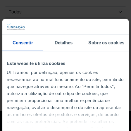
DATA DE INÍCIO
DATA DE FIM
Consentir
Detalhes
Sobre os cookies
ORDENAR POR
Este website utiliza cookies
Utilizamos, por definição, apenas os cookies
necessários ao normal funcionamento do site, permitindo
que navegue através do mesmo. Ao "Permitir todos",
autoriza a utilização de outro tipo de cookies, que
permitem proporcionar uma melhor experiência de
navegação, avaliar o desempenho do site ou apresentar
as melhores ofertas de produtos e serviços, de acordo
com as suas preferências. Se pretender escolher os
tipos de cookies, clique em "Personalizar". Saiba mais