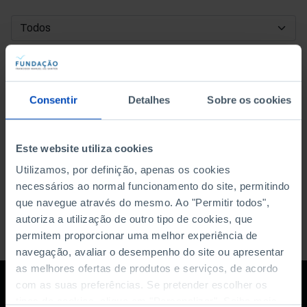
DATA DE INÍCIO
DATA DE FIM
Consentir
Detalhes
Sobre os cookies
ORDENAR POR
Este website utiliza cookies
Utilizamos, por definição, apenas os cookies
necessários ao normal funcionamento do site, permitindo
que navegue através do mesmo. Ao "Permitir todos",
autoriza a utilização de outro tipo de cookies, que
permitem proporcionar uma melhor experiência de
navegação, avaliar o desempenho do site ou apresentar
as melhores ofertas de produtos e serviços, de acordo
com as suas preferências. Se pretender escolher os
tipos de cookies, clique em "Personalizar". Saiba mais