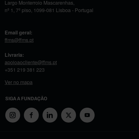
Largo Monterroio Mascarenhas,
nº 1, 7º piso, 1099-081 Lisboa - Portugal
Email geral:
ffms@ffms.pt
Livraria:
apoioaocliente@ffms.pt
+351
219 381 223
Ver no mapa
SIGA A FUNDAÇÃO