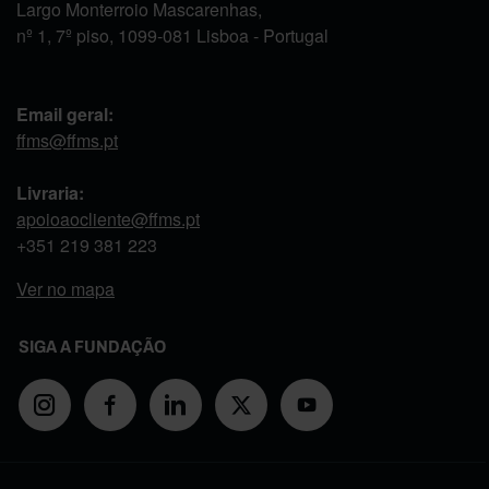
Largo Monterroio Mascarenhas,
nº 1, 7º piso, 1099-081 Lisboa - Portugal
Email geral:
ffms@ffms.pt
Livraria:
apoioaocliente@ffms.pt
+351
219 381 223
Ver no mapa
SIGA A FUNDAÇÃO