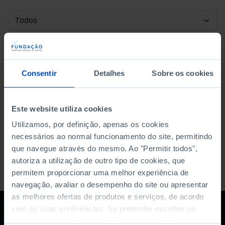
DATA DE INÍCIO
DATA DE FIM
Consentir
Detalhes
Sobre os cookies
ORDENAR POR
Este website utiliza cookies
Utilizamos, por definição, apenas os cookies
necessários ao normal funcionamento do site, permitindo
que navegue através do mesmo. Ao "Permitir todos",
autoriza a utilização de outro tipo de cookies, que
permitem proporcionar uma melhor experiência de
navegação, avaliar o desempenho do site ou apresentar
as melhores ofertas de produtos e serviços, de acordo
com as suas preferências. Se pretender escolher os
tipos de cookies, clique em "Personalizar". Saiba mais