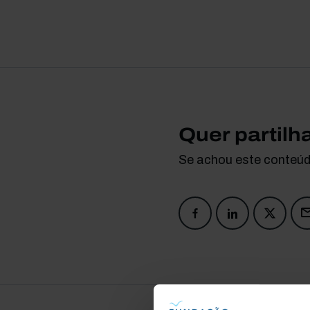
Quer partilh
Se achou este conteúdo