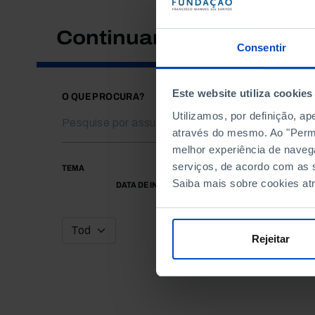
Continuar a pesquisar
Consentir
Este website utiliza cookies
O QUE PROCURA?
Utilizamos, por definição, a
através do mesmo. Ao "Permit
melhor experiência de naveg
serviços, de acordo com as s
TEMA
Saiba mais sobre cookies at
DATA DE INÍCIO
Rejeitar