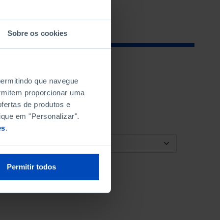
Sobre os cookies
 permitindo que navegue
permitem proporcionar uma
fertas de produtos e
ique em "Personalizar".
es
.
ORDENAR POR
Permitir todos