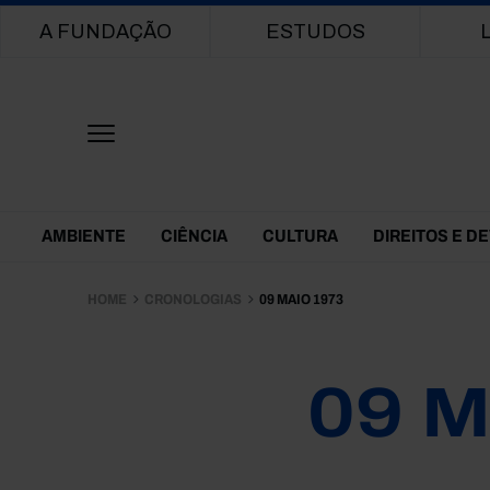
Main navigation
A FUNDAÇÃO
ESTUDOS
Themes Menu
AMBIENTE
CIÊNCIA
CULTURA
DIREITOS E D
HOME
CRONOLOGIAS
09 MAIO 1973
09 M