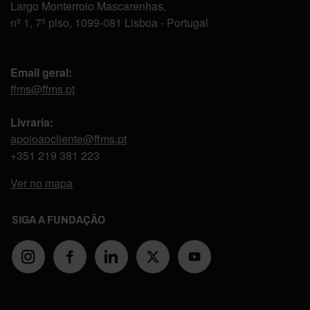
Largo Monterroio Mascarenhas,
nº 1, 7º piso, 1099-081 Lisboa - Portugal
Email geral:
ffms@ffms.pt
Livraria:
apoioaocliente@ffms.pt
+351
219 381 223
Ver no mapa
SIGA A FUNDAÇÃO