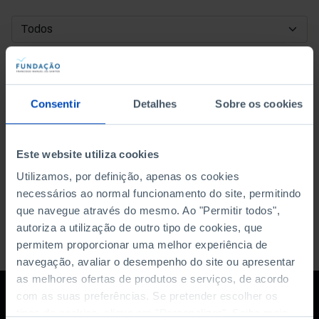
DATA DE INÍCIO
DATA DE FIM
Consentir
Detalhes
Sobre os cookies
ORDENAR POR
Este website utiliza cookies
Utilizamos, por definição, apenas os cookies
necessários ao normal funcionamento do site, permitindo
que navegue através do mesmo. Ao "Permitir todos",
autoriza a utilização de outro tipo de cookies, que
permitem proporcionar uma melhor experiência de
navegação, avaliar o desempenho do site ou apresentar
as melhores ofertas de produtos e serviços, de acordo
com as suas preferências. Se pretender escolher os
tipos de cookies, clique em "Personalizar". Saiba mais