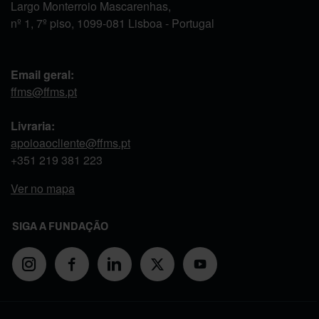
Largo Monterroio Mascarenhas,
nº 1, 7º piso, 1099-081 Lisboa - Portugal
Email geral:
ffms@ffms.pt
Livraria:
apoioaocliente@ffms.pt
+351
219 381 223
Ver no mapa
SIGA A FUNDAÇÃO