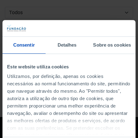
DATA DE INÍCIO
DATA DE FIM
Consentir
Detalhes
Sobre os cookies
ORDENAR POR
Este website utiliza cookies
Utilizamos, por definição, apenas os cookies
necessários ao normal funcionamento do site, permitindo
que navegue através do mesmo. Ao "Permitir todos",
autoriza a utilização de outro tipo de cookies, que
permitem proporcionar uma melhor experiência de
navegação, avaliar o desempenho do site ou apresentar
as melhores ofertas de produtos e serviços, de acordo
com as suas preferências. Se pretender escolher os
tipos de cookies, clique em "Personalizar". Saiba mais