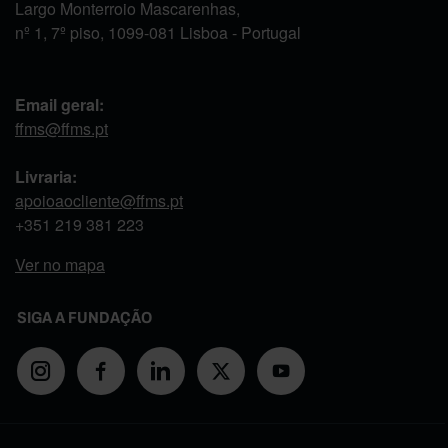
Largo Monterroio Mascarenhas,
nº 1, 7º piso, 1099-081 Lisboa - Portugal
Email geral:
ffms@ffms.pt
Livraria:
apoioaocliente@ffms.pt
+351
219 381 223
Ver no mapa
SIGA A FUNDAÇÃO