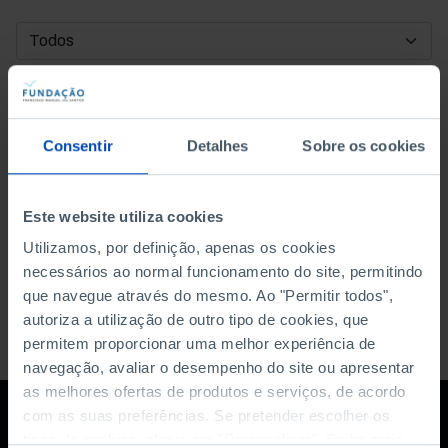
DATA DE INÍCIO
DATA DE FIM
Consentir
Detalhes
Sobre os cookies
ORDENAR POR
Este website utiliza cookies
Utilizamos, por definição, apenas os cookies
necessários ao normal funcionamento do site, permitindo
que navegue através do mesmo. Ao "Permitir todos",
autoriza a utilização de outro tipo de cookies, que
permitem proporcionar uma melhor experiência de
navegação, avaliar o desempenho do site ou apresentar
as melhores ofertas de produtos e serviços, de acordo
com as suas preferências. Se pretender escolher os
tipos de cookies, clique em "Personalizar". Saiba mais