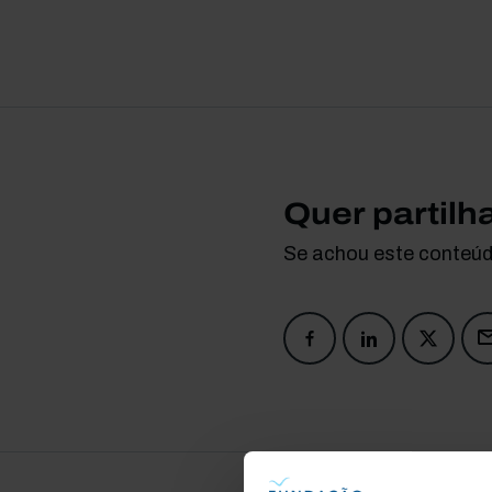
Quer partilh
Se achou este conteúdo