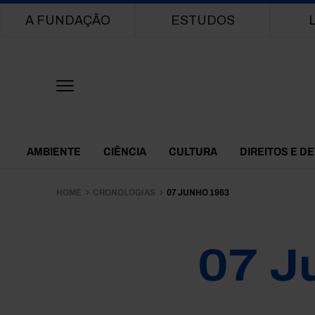
Main navigation
A FUNDAÇÃO
ESTUDOS
Themes Menu
AMBIENTE
CIÊNCIA
CULTURA
DIREITOS E D
HOME
CRONOLOGIAS
07 JUNHO 1963
07 J