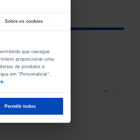
Sobre os cookies
 permitindo que navegue
permitem proporcionar uma
fertas de produtos e
ique em "Personalizar".
es
.
ORDENAR POR
Permitir todos