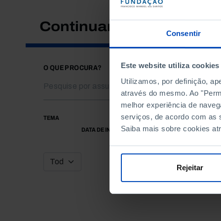
Continuar a pesquisar
Consentir
Este website utiliza cookies
O QUE PROCURA?
Utilizamos, por definição, a
através do mesmo. Ao "Permit
melhor experiência de naveg
serviços, de acordo com as s
TEMA
Saiba mais sobre cookies at
DATA DE INÍCIO
Rejeitar