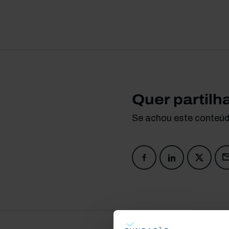
Quer partilh
Se achou este conteúdo