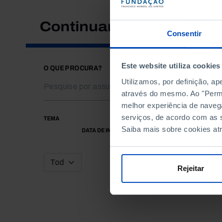
Continuar a pesquisar
Consentir
Este website utiliza cookies
O QUE PROCURA?
Utilizamos, por definição, a
através do mesmo. Ao "Permit
melhor experiência de naveg
serviços, de acordo com as s
TEMA
Saiba mais sobre cookies at
DATA DE INÍCIO
Rejeitar