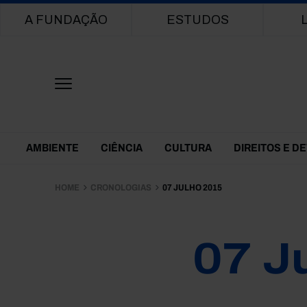
Main navigation
A FUNDAÇÃO
ESTUDOS
Themes Menu
AMBIENTE
CIÊNCIA
CULTURA
DIREITOS E D
HOME
CRONOLOGIAS
07 JULHO 2015
07 J