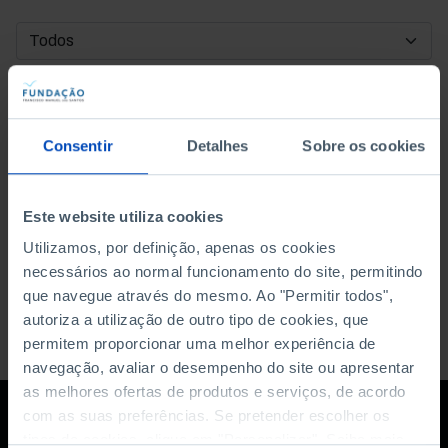
DATA DE INÍCIO
DATA DE FIM
Consentir
Detalhes
Sobre os cookies
ORDENAR POR
Este website utiliza cookies
Utilizamos, por definição, apenas os cookies
necessários ao normal funcionamento do site, permitindo
que navegue através do mesmo. Ao "Permitir todos",
autoriza a utilização de outro tipo de cookies, que
permitem proporcionar uma melhor experiência de
navegação, avaliar o desempenho do site ou apresentar
as melhores ofertas de produtos e serviços, de acordo
com as suas preferências. Se pretender escolher os
tipos de cookies, clique em "Personalizar". Saiba mais