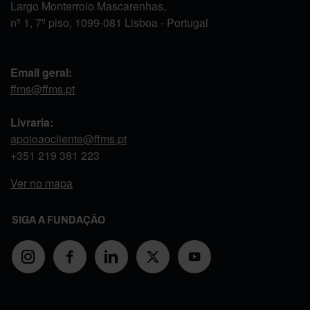
Largo Monterroio Mascarenhas,
nº 1, 7º piso, 1099-081 Lisboa - Portugal
Email geral:
ffms@ffms.pt
Livraria:
apoioaocliente@ffms.pt
+351
219 381 223
Ver no mapa
SIGA A FUNDAÇÃO