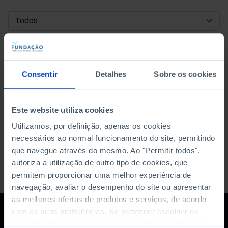
DATA DE INÍCIO
DATA DE FIM
Consentir
Detalhes
Sobre os cookies
ORDENAR POR
Este website utiliza cookies
Utilizamos, por definição, apenas os cookies
necessários ao normal funcionamento do site, permitindo
que navegue através do mesmo. Ao "Permitir todos",
autoriza a utilização de outro tipo de cookies, que
permitem proporcionar uma melhor experiência de
navegação, avaliar o desempenho do site ou apresentar
as melhores ofertas de produtos e serviços, de acordo
com as suas preferências. Se pretender escolher os
tipos de cookies, clique em "Personalizar". Saiba mais