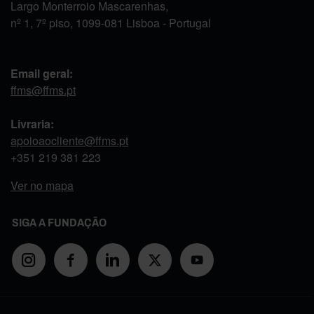
Largo Monterroio Mascarenhas,
nº 1, 7º piso, 1099-081 Lisboa - Portugal
Email geral:
ffms@ffms.pt
Livraria:
apoioaocliente@ffms.pt
+351
219 381 223
Ver no mapa
SIGA A FUNDAÇÃO