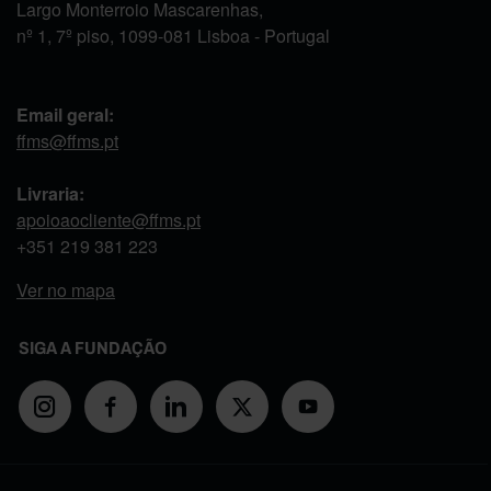
Largo Monterroio Mascarenhas,
nº 1, 7º piso, 1099-081 Lisboa - Portugal
Email geral:
ffms@ffms.pt
Livraria:
apoioaocliente@ffms.pt
+351
219 381 223
Ver no mapa
SIGA A FUNDAÇÃO