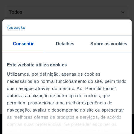
DATA DE INÍCIO
DATA DE FIM
Consentir
Detalhes
Sobre os cookies
ORDENAR POR
Este website utiliza cookies
Utilizamos, por definição, apenas os cookies
necessários ao normal funcionamento do site, permitindo
que navegue através do mesmo. Ao "Permitir todos",
autoriza a utilização de outro tipo de cookies, que
permitem proporcionar uma melhor experiência de
navegação, avaliar o desempenho do site ou apresentar
as melhores ofertas de produtos e serviços, de acordo
com as suas preferências. Se pretender escolher os
tipos de cookies, clique em "Personalizar". Saiba mais