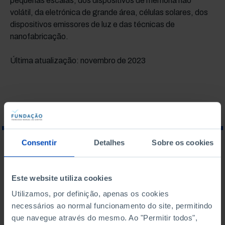
pequenas escalas, dos dispositivos de memória não
volátil, da eletrónica de grande área, células solares, dos
dispositivos emissores de luz e das técnicas de
nanofabricação.
Última atualização: novembro de 2023
Consentir
Detalhes
Sobre os cookies
O QUE PROCURA?
Este website utiliza cookies
Utilizamos, por definição, apenas os cookies
necessários ao normal funcionamento do site, permitindo
Para pesquisar uma expressão coloque-a entre aspas
que navegue através do mesmo. Ao "Permitir todos",