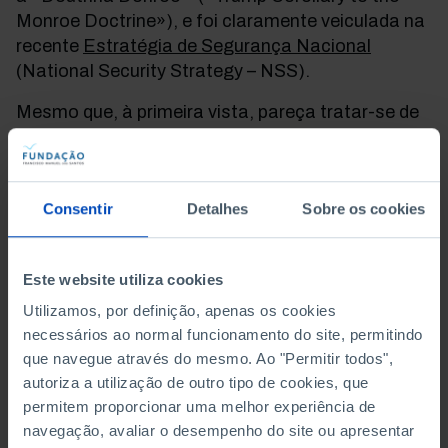
Monroe Doctrine»), e foi claramente veiculada na
recente
Estratégia de Segurança Nacional
(National Security Strategy
–
NSS).
Mesmo que, à primeira vista, pareça tratar-se de
uma abordagem sensata e capaz de agradar aos
adeptos do realismo nas relações internacionais,
também não resiste a uma análise mais profunda.
Consentir
Detalhes
Sobre os cookies
Quando foi criada, a Doutrina Monroe pretendia
assegurar que os Estados Unidos não tivessem
de se preocupar com a interferência militar de
Este website utiliza cookies
grandes potências rivais no hemisfério ocidental.
Utilizamos, por definição, apenas os cookies
Quase um século depois de ter sido anunciada, a
necessários ao normal funcionamento do site, permitindo
visão do presidente James Monroe foi finalmente
que navegue através do mesmo. Ao "Permitir todos",
posta em prática, e os Estados Unidos
autoriza a utilização de outro tipo de cookies, que
conseguiram expulsar todas as outras grandes
permitem proporcionar uma melhor experiência de
potências do hemisfério, tirando partido das
navegação, avaliar o desempenho do site ou apresentar