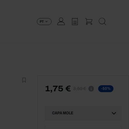
PT
1,75 €
3,50 €
-50%
i
CAPA MOLE