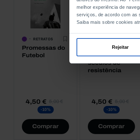
melhor experiência de naveg
serviços, de acordo com as s
Saiba mais sobre cookies at
RETRATOS
RETRATOS
Rejeitar
Promessas do
Portugueses
Futebol
Ciganos, Cinco
séculos de
resistência
4,50 €
4,50 €
5,00 €
5,00 €
-10%
-10%
Comprar
Comprar