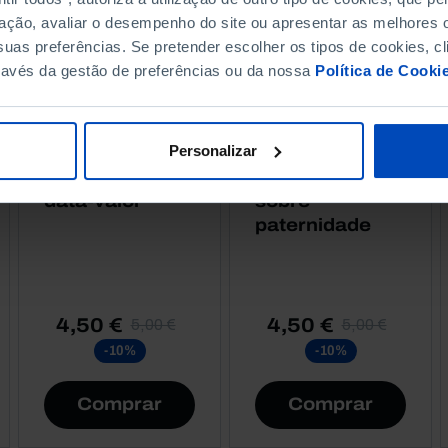
ação, avaliar o desempenho do site ou apresentar as melhores o
uas preferências. Se pretender escolher os tipos de cookies, cl
ravés da gestão de preferências ou da nossa
Política de Cooki
RETRATOS
RETRATOS
Personalizar
Bancários,
Pais Nossos,
Retratos com
Conversas
data-valor
sobre
paternidade
4,50 €
4,50 €
5,00 €
5,00 €
-10%
-10%
Comprar
Comprar