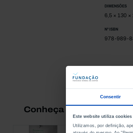
DIMENSÕES
6,5 × 130 
Nº ISBN
978-989-8
Consentir
Conheça também
Este website utiliza cookies
Utilizamos, por definição, a
através do mesmo. Ao "Permit