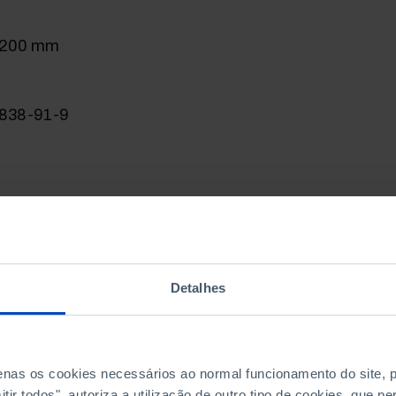
× 200 mm
838-91-9
Detalhes
penas os cookies necessários ao normal funcionamento do site,
ir todos", autoriza a utilização de outro tipo de cookies, que 