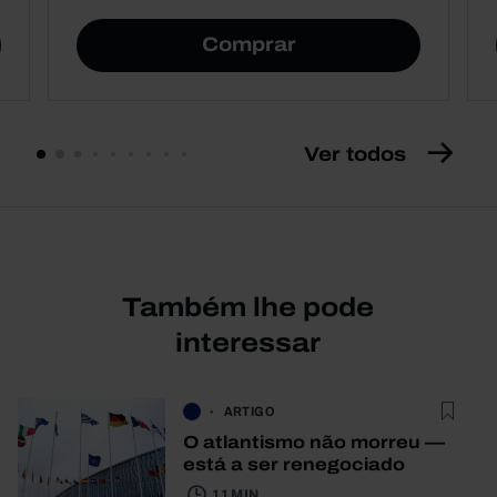
Comprar
Ver todos
Também lhe pode
interessar
ARTIGO
O atlantismo não morreu —
está a ser renegociado
11 MIN