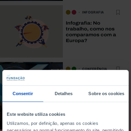
INFOGRAFIA
Infografia: No
trabalho, como nos
comparamos com a
Europa?
CONFERÊNCIA
Apresentação do
estudo «A transição
energética na
Consentir
Detalhes
Sobre os cookies
Europa: equilibrar o
trilema»
Este website utiliza cookies
29/04/2026
Utilizamos, por definição, apenas os cookies
23 MIN
necessários ao normal funcionamento do site, permitindo