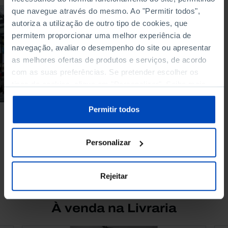
que navegue através do mesmo. Ao "Permitir todos",
OUTROS
autoriza a utilização de outro tipo de cookies, que
permitem proporcionar uma melhor experiência de
Best of «Energia: Que
futuro para a
navegação, avaliar o desempenho do site ou apresentar
Europa?»
as melhores ofertas de produtos e serviços, de acordo
com as suas preferências. Se pretender escolher os
29/04/2026
tipos de cookies, clique em "Personalizar". Saiba mais
3 MIN
sobre cookies através da gestão de preferências ou da
nossa
Política de Cookies
.
Permitir todos
Ver mais
Personalizar
Rejeitar
À venda na Livraria