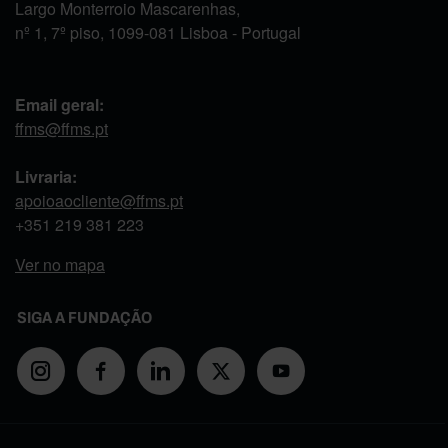
Largo Monterroio Mascarenhas,
nº 1, 7º piso, 1099-081 Lisboa - Portugal
Email geral:
ffms@ffms.pt
Livraria:
apoioaocliente@ffms.pt
+351
219 381 223
Ver no mapa
SIGA A FUNDAÇÃO