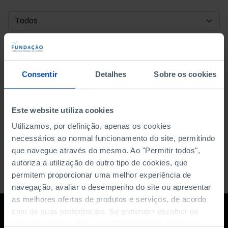
DATA DE INÍCIO
DATA DE FIM
Consentir
Detalhes
Sobre os cookies
ORDENAR POR
Este website utiliza cookies
Utilizamos, por definição, apenas os cookies
necessários ao normal funcionamento do site, permitindo
que navegue através do mesmo. Ao "Permitir todos",
autoriza a utilização de outro tipo de cookies, que
permitem proporcionar uma melhor experiência de
navegação, avaliar o desempenho do site ou apresentar
as melhores ofertas de produtos e serviços, de acordo
com as suas preferências. Se pretender escolher os
tipos de cookies, clique em "Personalizar". Saiba mais