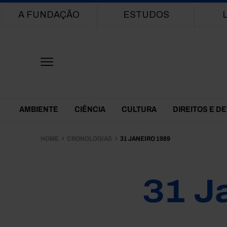
Main navigation
A FUNDAÇÃO
ESTUDOS
Themes Menu
AMBIENTE
CIÊNCIA
CULTURA
DIREITOS E D
HOME
CRONOLOGIAS
31 JANEIRO 1989
31 J