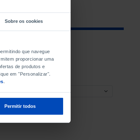
Sobre os cookies
 permitindo que navegue
permitem proporcionar uma
fertas de produtos e
ique em "Personalizar".
es
.
ORDENAR POR
Permitir todos