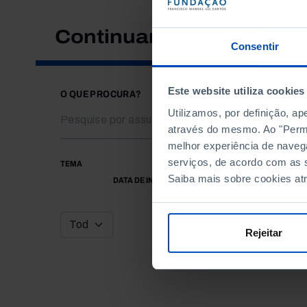
Continuar a pesquisar
Consentir
Este website utiliza cookies
O QUE PROCURA?
Utilizamos, por definição, a
através do mesmo. Ao "Permit
melhor experiência de naveg
serviços, de acordo com as s
TEMA
Saiba mais sobre cookies at
DATA DE INÍCIO
Rejeitar