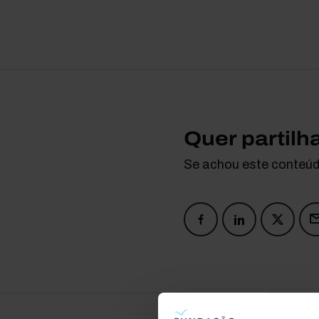
Quer partilh
Se achou este conteúdo