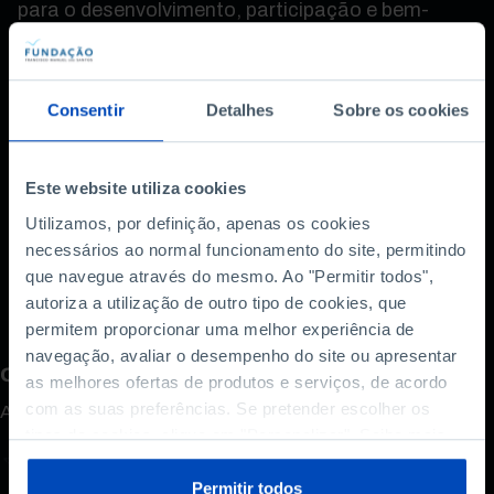
para o desenvolvimento, participação e bem-
estar dos cidadãos.
Por fim, a dupla reflete sobre a questão que se
impõe: como podemos utilizar a inteligência
Consentir
Detalhes
Sobre os cookies
artificial para construir uma sociedade mais livre,
justa e informada?
Este website utiliza cookies
Entre riscos reais e questões em aberto, fica uma
Utilizamos, por definição, apenas os cookies
certeza: este é um episódio [IN]Pertinente a não
necessários ao normal funcionamento do site, permitindo
perder.
que navegue através do mesmo. Ao "Permitir todos",
autoriza a utilização de outro tipo de cookies, que
permitem proporcionar uma melhor experiência de
navegação, avaliar o desempenho do site ou apresentar
Como avalia este conteúdo?
as melhores ofertas de produtos e serviços, de acordo
com as suas preferências. Se pretender escolher os
A sua opinião é importante.
tipos de cookies, clique em "Personalizar". Saiba mais
sobre cookies através da gestão de preferências ou da
nossa
Política de Cookies
.
Permitir todos