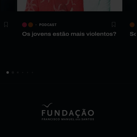
PODCAST
Os jovens estão mais violentos?
So