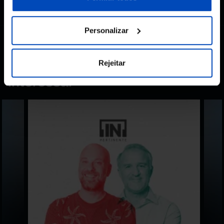
Personalizar
Rejeitar
Também lhe pode
interessar