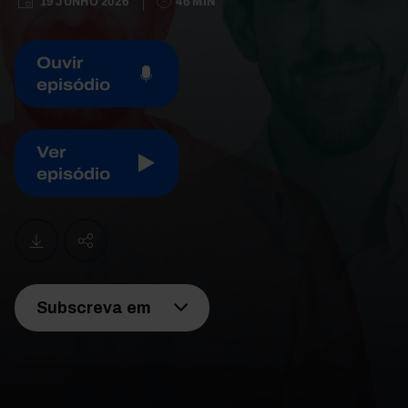
19 JUNHO 2026
46 MIN
Ouvir
episódio
Ver
episódio
Subscreva em